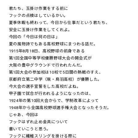
君たち、玉掛け作業をする前に
フックの点検はしているかい。
夏季休暇も終わって、今日から仕事だという君たち、
安全に玉掛け作業をしてくれよ。
今回の「今日は何の日は」
夏の風物詩でもある高校野球にまつわる話だ。
1915年8月18日、高校野球の前身である
第1回全国中等学校優勝野球大会の開会式が
大阪の豊中グラウンドで行われたんだ。
第1回大会の参加校は10校で5日間の熱戦のすえ、
京都府立第二中学（現・鳥羽高校）が優勝した。
今大会の選手宣誓をした高校だよね。
甲子園で試合が行われるようになったのは、
1924年の第10回大会からで、学制改革によって
1948年から全国高校野球選手権大会となったそうだ。
じゃあ、今回は
フックはずれ止め金具について
書いていこうと思う。
フックに繊維スリングを掛ける際に