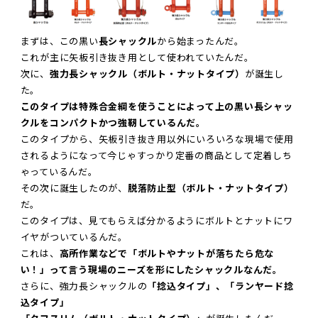
まずは、この黒い
長シャックル
から始まったんだ。
これが主に矢板引き抜き用として使われていたんだ。
次に、
強力長シャックル（ボルト・ナットタイプ）
が誕生し
た。
このタイプは特殊合金綱を使うことによって上の黒い長シャッ
クルをコンパクトかつ強靭しているんだ。
このタイプから、矢板引き抜き用以外にいろいろな現場で使用
されるようになって今じゃすっかり定番の商品として定着しち
ゃっているんだ。
その次に誕生したのが、
脱落防止型（ボルト・ナットタイプ）
だ。
このタイプは、見てもらえば分かるようにボルトとナットにワ
イヤがついているんだ。
これは、
高所作業などで「ボルトやナットが落ちたら危な
い！」って言う現場のニーズを形にしたシャックルなんだ。
さらに、強力長シャックルの
「捻込タイプ」、「ランヤード捻
込タイプ」