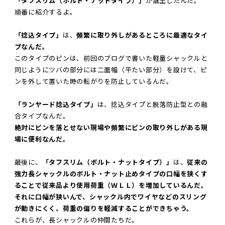
「タフスリム（ボルト・ナットタイプ）」
が誕生したんだ。
順番に紹介するよ。
「捻込タイプ」
は、
頻繁に取り外しがあるところに最適なタイ
プなんだ。
このタイプのピンは、前回のブログで書いた軽量シャックルと
同じようにツバの部分には二面幅（平たい部分）を設けて、ピ
ンを外して置いた時の転がりを防止しているんだ。
「ランヤード捻込タイプ」
は、捻込タイプと脱落防止型との融
合タイプなんだ。
絶対にピンを落とせない現場や頻繁にピンの取り外しがある現
場に便利なんだ。
最後に、
「タフスリム（ボルト・ナットタイプ）」
は、
従来の
強力長シャックルのボルト・ナット止めタイプの口幅を狭くす
ることで従来品より使用荷重（ＷＬＬ）を増加しているんだ。
それに口幅が狭いんで、シャックル内でワイヤなどのスリング
が動きにくく、荷重の偏りを軽減することができちゃう。
これらが、長シャックルの仲間たちだ。