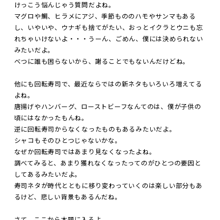
けっこう悩んじゃう質問だよね。
マグロや鯛、ヒラメにアジ、季節もののハモやサンマもある
し、いやいや、ウナギも捨てがたい、おっとイクラとウニも忘
れちゃいけないよ・・・うーん、ごめん、僕には決められない
みたいだよ。
べつに誰も困らないから、謝ることでもないんだけどね。
他にも回転寿司で、最近ならではの新ネタもいろいろ増えてる
よね。
唐揚げやハンバーグ、ローストビーフなんてのは、僕が子供の
頃にはなかったもんね。
逆に回転寿司からなくなったものもあるみたいだよ。
シャコもそのひとつじゃないかな。
なぜか回転寿司ではあまり見なくなったよね。
調べてみると、あまり獲れなくなったってのがひとつの要因と
してあるみたいだよ。
寿司ネタが時代とともに移り変わっていくのは楽しい部分もあ
るけど、悲しい背景もあるんだね。
さて、ここから本題に入るよ。