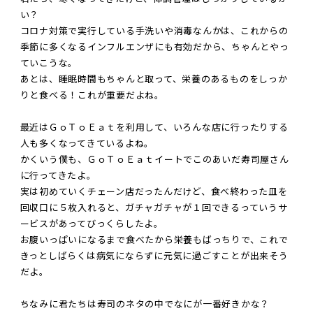
い？
コロナ対策で実行している手洗いや消毒なんかは、これからの
季節に多くなるインフルエンザにも有効だから、ちゃんとやっ
ていこうな。
あとは、睡眠時間もちゃんと取って、栄養のあるものをしっか
りと食べる！これが重要だよね。
最近はＧｏＴｏＥａｔを利用して、いろんな店に行ったりする
人も多くなってきているよね。
かくいう僕も、ＧｏＴｏＥａｔイートでこのあいだ寿司屋さん
に行ってきたよ。
実は初めていくチェーン店だったんだけど、食べ終わった皿を
回収口に５枚入れると、ガチャガチャが１回できるっていうサ
ービスがあってびっくらしたよ。
お腹いっぱいになるまで食べたから栄養もばっちりで、これで
きっとしばらくは病気にならずに元気に過ごすことが出来そう
だよ。
ちなみに君たちは寿司のネタの中でなにが一番好きかな？